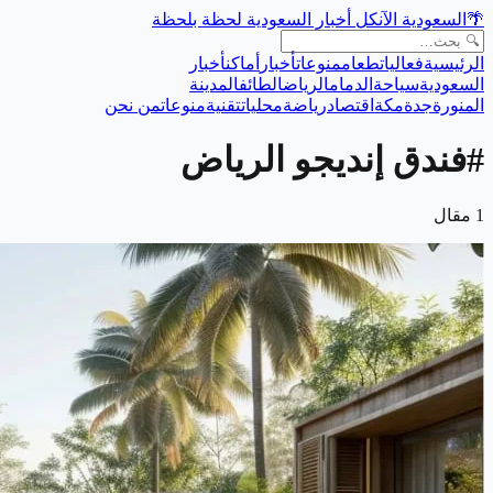
🌴
السعودية الآن
كل أخبار السعودية لحظة بلحظة
الرئيسية
فعاليات
طعام
منوعات
أخبار
أماكن
أخبار
السعودية
سياحة
الدمام
الرياض
الطائف
المدينة
المنورة
جدة
مكة
اقتصاد
رياضة
محليات
تقنية
منوعات
من نحن
#
فندق إنديجو الرياض
1
مقال