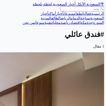
🌴
السعودية الآن
كل أخبار السعودية لحظة بلحظة
الرئيسية
فعاليات
طعام
منوعات
أخبار
أماكن
أخبار
السعودية
سياحة
الدمام
الرياض
الطائف
المدينة
المنورة
جدة
مكة
اقتصاد
رياضة
محليات
تقنية
منوعات
من نحن
#
فندق عائلي
1
مقال