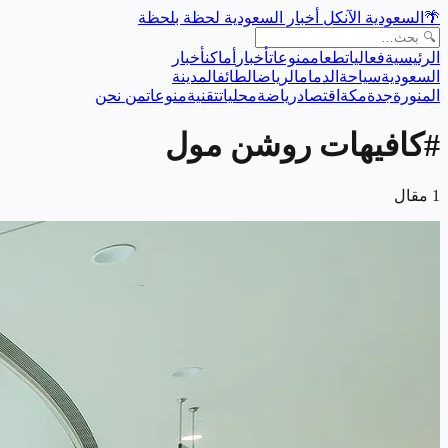
🌴
السعودية الآن
كل أخبار السعودية لحظة بلحظة
الرئيسية
فعاليات
طعام
منوعات
أخبار
أماكن
أخبار
السعودية
سياحة
الدمام
الرياض
الطائف
المدينة
المنورة
جدة
مكة
اقتصاد
رياضة
محليات
تقنية
منوعات
من نحن
#
كافيهات روشن مول
1
مقال