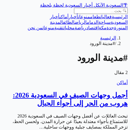
🌴
السعودية الآن
كل أخبار السعودية لحظة بلحظة
الرئيسية
فعاليات
طعام
منوعات
أخبار
أماكن
أخبار
السعودية
سياحة
الدمام
الرياض
الطائف
المدينة
المنورة
جدة
مكة
اقتصاد
رياضة
محليات
تقنية
منوعات
من نحن
الرئيسية
/
#مدينة الورود
#
مدينة الورود
2
مقال
أماكن
أجمل وجهات الصيف في السعودية 2026:
هروب من الحر إلى أجواء الجبال
تبحث العائلات عن أفضل وجهات الصيف في السعودية 2026
للاستمتاع بأجواء معتدلة بعيدًا عن حرارة المدن. ولحسن الحظ،
تزخر المملكة بمصايف جبلية ووجهات ساحلية…