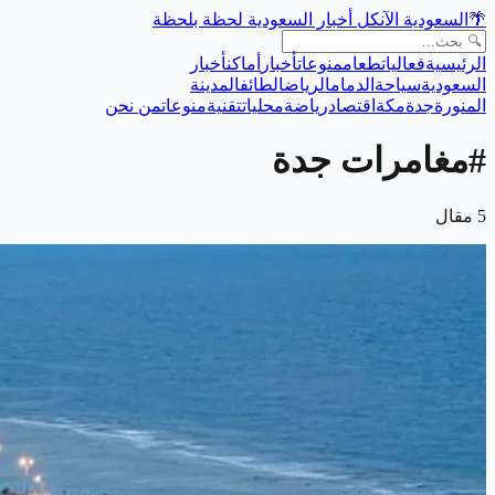
🌴
السعودية الآن
كل أخبار السعودية لحظة بلحظة
الرئيسية
فعاليات
طعام
منوعات
أخبار
أماكن
أخبار
السعودية
سياحة
الدمام
الرياض
الطائف
المدينة
المنورة
جدة
مكة
اقتصاد
رياضة
محليات
تقنية
منوعات
من نحن
#
مغامرات جدة
5
مقال