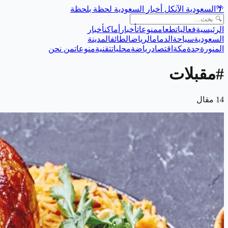
🌴
السعودية الآن
كل أخبار السعودية لحظة بلحظة
الرئيسية
فعاليات
طعام
منوعات
أخبار
أماكن
أخبار
السعودية
سياحة
الدمام
الرياض
الطائف
المدينة
المنورة
جدة
مكة
اقتصاد
رياضة
محليات
تقنية
منوعات
من نحن
#
مقبلات
14
مقال