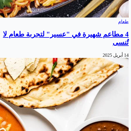
طعام
4 مطاعم شهيرة في "عسير" لتجربة طعام لا
تُنسى
14 أبريل 2025