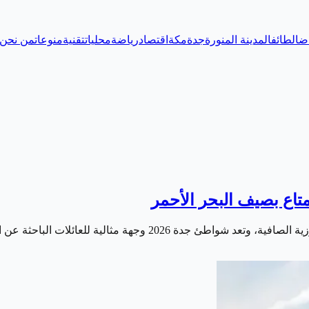
اض
الطائف
المدينة المنورة
جدة
مكة
اقتصاد
رياضة
محليات
تقنية
منوعات
من نحن
الية للعائلات الباحثة عن الاستجمام والمرح خلال…