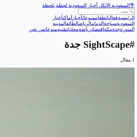
🌴
السعودية الآن
كل أخبار السعودية لحظة بلحظة
الرئيسية
فعاليات
طعام
منوعات
أخبار
أماكن
أخبار
السعودية
سياحة
الدمام
الرياض
الطائف
المدينة
المنورة
جدة
مكة
اقتصاد
رياضة
محليات
تقنية
منوعات
من نحن
#
SightScape جدة
1
مقال