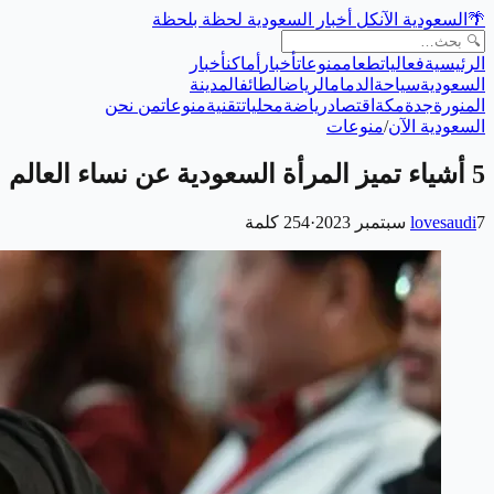
🌴
السعودية الآن
كل أخبار السعودية لحظة بلحظة
الرئيسية
فعاليات
طعام
منوعات
أخبار
أماكن
أخبار
السعودية
سياحة
الدمام
الرياض
الطائف
المدينة
المنورة
جدة
مكة
اقتصاد
رياضة
محليات
تقنية
منوعات
من نحن
السعودية الآن
/
منوعات
5 أشياء تميز المرأة السعودية عن نساء العالم
7 سبتمبر 2023
lovesaudi
·
254
كلمة