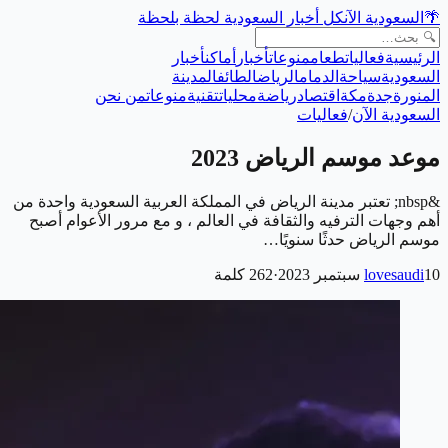
🌴
السعودية الآن
كل أخبار السعودية لحظة بلحظة
الرئيسية
فعاليات
طعام
منوعات
أخبار
أماكن
أخبار
السعودية
سياحة
الدمام
الرياض
الطائف
المدينة
المنورة
جدة
مكة
اقتصاد
رياضة
محليات
تقنية
منوعات
من نحن
السعودية الآن
/
فعاليات
موعد موسم الرياض 2023
&nbsp; تعتبر مدينة الرياض في المملكة العربية السعودية واحدة من
أهم وجهات الترفيه والثقافة في العالم ، و مع مرور الأعوام أصبح
موسم الرياض حدثًا سنويًا…
10 سبتمبر 2023
lovesaudi
·
262
كلمة