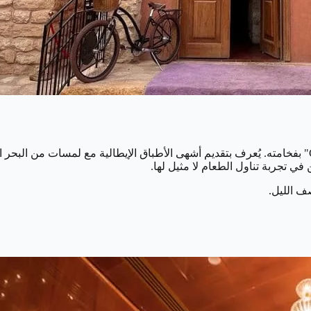
من بين أفضل المطاعم الرومانسية في الرياض يتألق مطعم "Cipriani" بفخامته. يُعرف بتقديم أشهى الأطباق
في تجربة تناول الطعام لا مثيل لها.