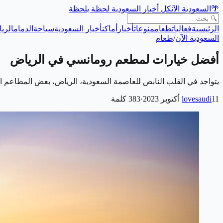
🌴
السعودية الآن
كل أخبار السعودية لحظة بلحظة
الرئيسية
فعاليات
طعام
منوعات
أخبار
أماكن
أخبار السعودية
سياحة
الدمام
الري
السعودية الآن
/
طعام
أفضل خيارات لمطعم رومانسي في الرياض
يتواجد في القلب النابض للعاصمة السعودية، الرياض، بعض المطاعم ا
11 أكتوبر 2023
lovesaudi
·
383
كلمة