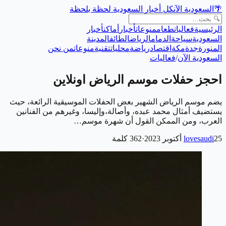
🌴
السعودية الآن
كل أخبار السعودية لحظة بلحظة
الرئيسية
فعاليات
طعام
منوعات
أخبار
أماكن
أخبار
السعودية
سياحة
الدمام
الرياض
الطائف
المدينة
المنورة
جدة
مكة
اقتصاد
رياضة
محليات
تقنية
منوعات
من نحن
السعودية الآن
/
فعاليات
احجز حفلات موسم الرياض اونلاين
يضم موسم الرياض الشهير بعض الحفلات الموسيقية الرائعة، حيث
يستضيف أمثال محمد عبده، وأصالة،وإليسا، وغيرهم من الفنانين
العرب، ومن الممكن القول أن شهرة موسم…
25 أكتوبر 2023
lovesaudi
·
362
كلمة