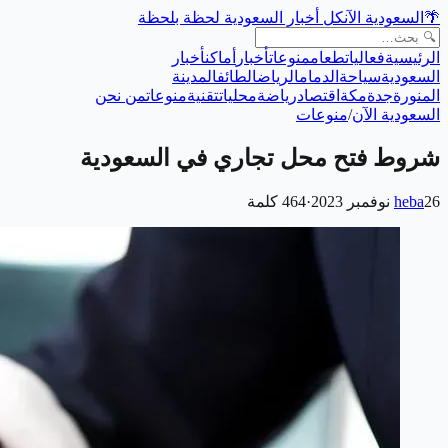
🌴
السعودية الآن
كل أخبار السعودية لحظة بلحظة
الرئيسية
فعاليات
طعام
منوعات
أخبار
أماكن
أخبار
السعودية
سياحة
الدمام
الرياض
الطائف
المدينة
المنورة
جدة
مكة
اقتصاد
رياضة
محليات
تقنية
منوعات
من نحن
السعودية الآن
/
منوعات
شروط فتح محل تجاري في السعودية
26 نوفمبر 2023
heba
·
464
كلمة