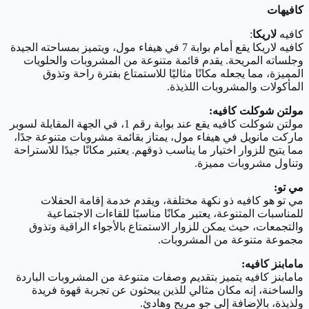
كافيهات
كافيه
لاريكا
:
كافيه لاريكا يقع أمام بوابة 7 في هيفاء مول، ويتميز بمساحته الجيدة
وجلساته المريحة. يقدم قائمة متنوعة من المشروبات والحلويات
المميزة، مما يجعله مكانًا مثاليًا للاستمتاع بفترة راحة وتذوق
المأكولات والمشروبات اللذيذة.
مولتن شوكلت كافيه:
مولتن شوكلت كافيه يقع عند بوابة رقم 1، في الجهة المقابلة لسوبر
ماركت مانويل في هيفاء مول، يمتاز بقائمة مشروبات متنوعة جدًا،
مما يتيح للزوار اختيار ما يناسب ذوقهم. يعتبر مكانًا جيدًا للاستراحة
وتناول مشروبات مميزة.
مي تو:
مي تو هو كافيه ذو نكهة مختلفة، ويقدم خدمة إقامة الحفلات
للمناسبات المتنوعة، يعتبر مكانًا مناسبًا للقاءات الاجتماعية
والتجمعات، حيث يمكن للزوار الاستمتاع بالأجواء الراقية وتذوق
مجموعة متنوعة من المشروبات.
مامابنز كافيه:
مامابنز كافيه يتميز بتقديم وصفات متنوعة من المشروبات الباردة
والساخنة، إنه مكان مثالي للذين يبحثون عن تجربة قهوة فريدة
ولذيذة، بالإضافة إلى جو مريح وهادئ.