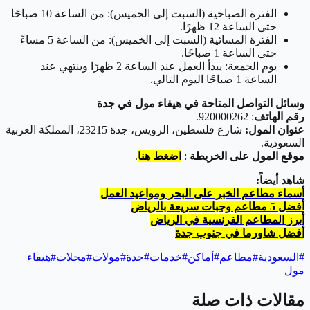
الفترة الصباحية (السبت إلى الخميس): من الساعة 10 صباحًا
حتى الساعة 12 ظهرًا.
الفترة المسائية (السبت إلى الخميس): من الساعة 5 مساءً
حتى الساعة 1 صباحًا.
يوم الجمعة: يبدأ العمل عند الساعة 2 ظهرًا وينتهي عند
الساعة 1 صباحًا اليوم التالي.
وسائل التواصل المتاحة في هيفاء مول في جدة
رقم الهاتف
: 920000262.
عنوان المول:
شارع فلسطين، الرويس، جدة 23215، المملكة العربية
السعودية.
موقع المول على الخريطة
:
اضغط هنا
.
شاهد أيضاً:
أسماء مطاعم الخبر على البحر ومواعيد العمل
أفضل 5 مطاعم وجبات سريعة بالرياض
أبرز المطاعم الفرنسية في الرياض
أفضل شاورما في جنوب جدة
#
السعودية
#
مطاعم
#
أماكن
#
خدمات
#
جدة
#
مولات
#
محلات
#
هيفاء
مول
مقالات ذات صلة