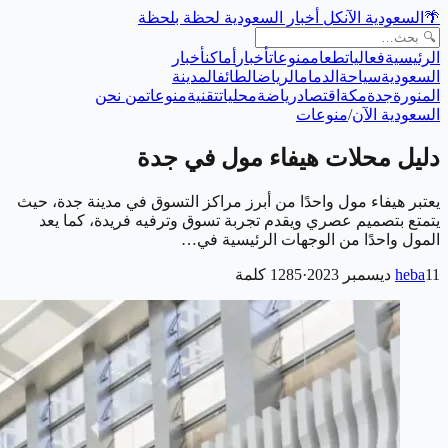
🌴
السعودية الآن
كل أخبار السعودية لحظة بلحظة
الرئيسية
فعاليات
طعام
منوعات
أخبار
أماكن
أخبار
السعودية
سياحة
الدمام
الرياض
الطائف
المدينة
المنورة
جدة
مكة
اقتصاد
رياضة
محليات
تقنية
منوعات
من نحن
السعودية الآن
/
منوعات
دليل محلات هيفاء مول في جدة
يعتبر هيفاء مول واحدًا من أبرز مراكز التسوق في مدينة جدة، حيث
يتمتع بتصميم عصري ويقدم تجربة تسوق وترفيه فريدة، كما يعد
المول واحدًا من الوجهات الرئيسية في…
11 ديسمبر 2023
heba
·
1285
كلمة