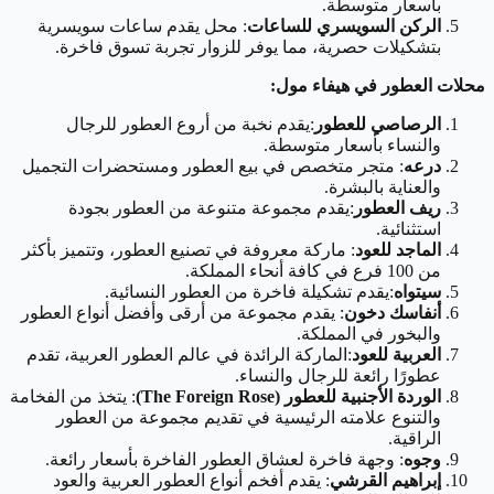
بأسعار متوسطة.
الركن السويسري للساعات
: محل يقدم ساعات سويسرية
بتشكيلات حصرية، مما يوفر للزوار تجربة تسوق فاخرة.
محلات العطور في هيفاء مول:
الرصاصي للعطور
:يقدم نخبة من أروع العطور للرجال
والنساء بأسعار متوسطة.
درعه
: متجر متخصص في بيع العطور ومستحضرات التجميل
والعناية بالبشرة.
ريف العطور
:يقدم مجموعة متنوعة من العطور بجودة
استثنائية.
الماجد للعود
: ماركة معروفة في تصنيع العطور، وتتميز بأكثر
من 100 فرع في كافة أنحاء المملكة.
سيتواه
:يقدم تشكيلة فاخرة من العطور النسائية.
أنفاسك دخون
: يقدم مجموعة من أرقى وأفضل أنواع العطور
والبخور في المملكة.
العربية للعود
:الماركة الرائدة في عالم العطور العربية، تقدم
عطورًا رائعة للرجال والنساء.
الوردة الأجنبية للعطور (The Foreign Rose)
: يتخذ من الفخامة
والتنوع علامته الرئيسية في تقديم مجموعة من العطور
الراقية.
وجوه
: وجهة فاخرة لعشاق العطور الفاخرة بأسعار رائعة.
إبراهيم القرشي
: يقدم أفخم أنواع العطور العربية والعود