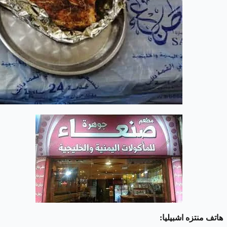
هاتف منتزه اشبيليا: