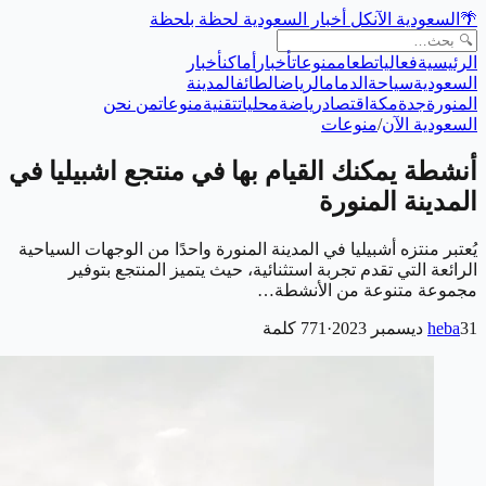
🌴
السعودية الآن
كل أخبار السعودية لحظة بلحظة
الرئيسية
فعاليات
طعام
منوعات
أخبار
أماكن
أخبار
السعودية
سياحة
الدمام
الرياض
الطائف
المدينة
المنورة
جدة
مكة
اقتصاد
رياضة
محليات
تقنية
منوعات
من نحن
السعودية الآن
/
منوعات
أنشطة يمكنك القيام بها في منتجع اشبيليا في
المدينة المنورة
يُعتبر منتزه أشبيليا في المدينة المنورة واحدًا من الوجهات السياحية
الرائعة التي تقدم تجربة استثنائية، حيث يتميز المنتجع بتوفير
مجموعة متنوعة من الأنشطة…
31 ديسمبر 2023
heba
·
771
كلمة