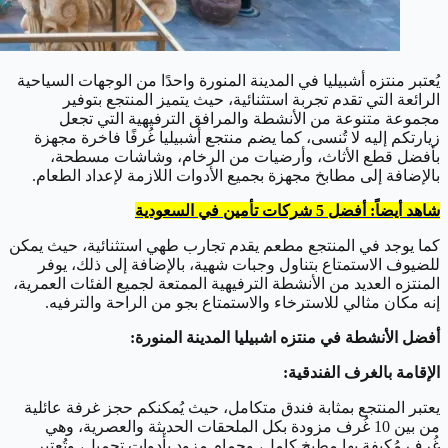
يُعتبر منتزه أشبيليا في المدينة المنورة واحدًا من الوجهات السياحية
الرائعة التي تقدم تجربة استثنائية، حيث يتميز المنتجع بتوفير
مجموعة متنوعة من الأنشطة والمرافق الترفيهية التي تجعل
زيارتكم إليه لا تُنسى، كما يضم منتجع أشبيليا غُرفًا فاخرة مجهزة
بأفضل قطع الأثاث، وأرضيات من الرخام، وشاشات مسطحة،
بالإضافة إلى مطابخ مجهزة بجميع الأدوات اللازمة لإعداد الطعام.
شاهد أيضاً: أفضل 5 شركات تأمين في السعودية
كما يوجد في المنتجع مطعم يقدم تجارب طهي استثنائية، حيث يمكن
للضيوف الاستمتاع بتناول وجبات شهية، بالإضافة إلى ذلك، يوفر
المنتزه العديد من الأنشطة الترفيهية الممتعة لجميع الفئات العمرية،
إنه مكان مثالي للاسترخاء والاستمتاع بجو من الراحة والترفيه.
أفضل الأنشطة في منتزه اشبيليا المدينة المنورة:
الإقامة بالغرف الفندقية:
يعتبر المنتجع بمثابة فندق متكامل، حيث يُمكنكم حجز غرفة عائلية
من بين 10 غُرف مزودة بكل الملحقات الحديثة والعصرية، وهي
غُرف مُكيفة بها مطبخ كامل، وحمام مزود بأدوات تجميل، وتُعتبر