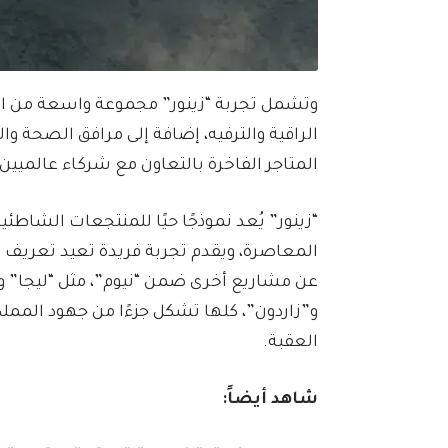
وتشمل تجربة “زينور” مجموعة واسعة من الخ
الراقية والترفيه، إضافة إلى مرافق الصحة 
المتاجر الفاخرة بالتعاون مع شركاء عالميي
“زينور” يُعد نموذجًا حيًا للمنتجعات الشاطئ
المعاصرة، ويقدم تجربة فريدة تعيد تعريف ال
عن مشاريع أخرى ضمن “نيوم”، مثل “ليجا” و”إ
و”زاردون”، كلها تشكل جزءًا من جهود المم
العقبة.
شاهد أيضاً: