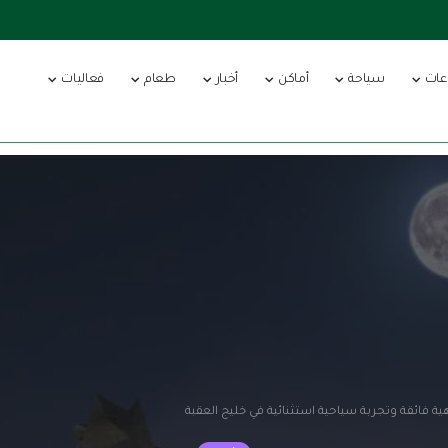
عات
سياحة
أماكن
أخبار
طعام
فعاليات
ية فائقة وتجربة سياحية استثنائية في خليج العقبة