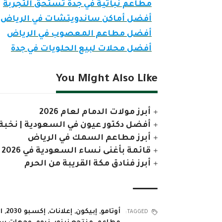
مطاعم نباتية في جدة تستحق التجربة
أفضل أماكن ساندويتشات في الرياض
أفضل مطاعم المعصوب في الرياض
أفضل محلات لبيع الحلويات في جدة
You Might Also Like
أبرز مولات الدمام لعام 2026
أفضل دكتور عيون في السعودية | نخب
أبرز مطاعم السمك في الرياض
قائمة بأغنى نساء السعودية في 2026
أبرز فنادق مكة القريبة من الحرم
أوتامو
,
إبيكون
,
إعلانات
,
إكسبو 2030
,
ا
TAGGED: