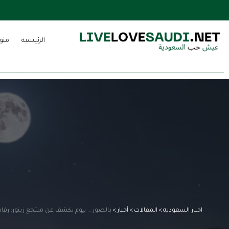
الرئيسيه
منو
اخبار السعوديه
>
المقالات
>
أخبار
>
بالصور … نيوم تكشف عن منتجع زينور: رفاه