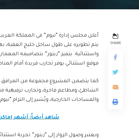
أعلن مجلس إدارة “نيوم” في المملكة العربي
SHARE
يتم تطويره على طول ساحل خليج العقبة، بهد
واستثنائية. يتميز “زينور” بتصاميمه المعماري
موقع استثنائي يوفر تجارب فريدة أمام المنا
كما يتضمن المشروع مجموعة من المرافق ال
الشاطئ، ومطاعم فاخرة، وتجارب ترفيهية متن
والمساحات الخارجية، ويُشير إلى التزام “نيو
شاهد أيضاً: أشهر اماك
ويعتبر وصول الزوار إلى “زينور” تجربة استثن