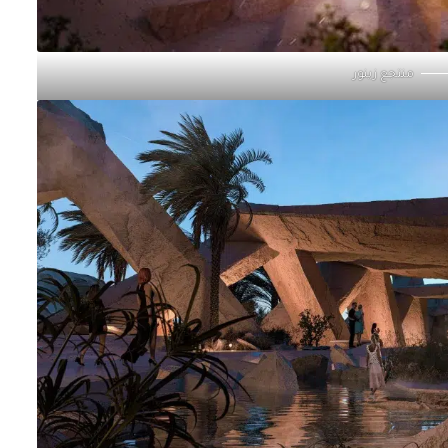
منتجع زينور