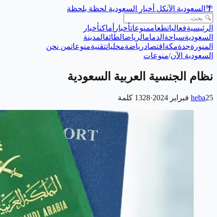
🌴
السعودية الآن
كل أخبار السعودية لحظة بلحظة
الرئيسية
فعاليات
طعام
منوعات
أخبار
أماكن
أخبار
السعودية
سياحة
الدمام
الرياض
الطائف
المدينة
المنورة
جدة
مكة
اقتصاد
رياضة
محليات
تقنية
منوعات
من نحن
السعودية الآن
/
منوعات
نظام الجنسية العربية السعودية
25 فبراير 2024
heba
·
1328
كلمة