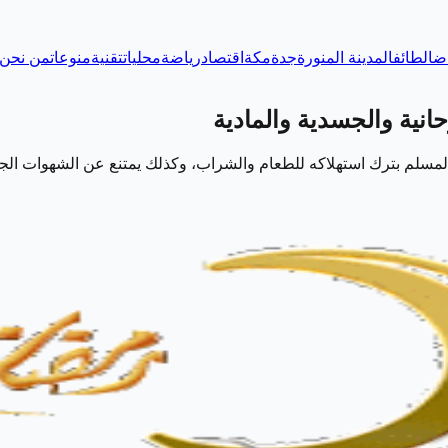
اض
الطائف
المدينة المنورة
جدة
مكة
اقتصاد
رياضة
محليات
تقنية
منوعات
من نحن
نية والجسدية والمادية
لمسلم بترك استهلاكه للطعام والشراب، وكذلك يمتنع عن الشهوات الجس