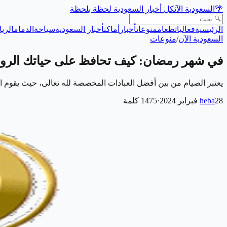
🌴
السعودية الآن
كل أخبار السعودية لحظة بلحظة
الرئيسية
فعاليات
طعام
منوعات
أخبار
أماكن
أخبار السعودية
سياحة
الدمام
الري
السعودية الآن
/
منوعات
في شهر رمضان: كيف تحافظ على حياتك الروحا
يعتبر الصيام من بين أفضل العبادات المخصصة لله تعالى، حيث يقوم ا
28 فبراير 2024
heba
·
1475
كلمة