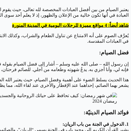
يعتبر الصيام من بين أفضل العبادات المخصصة لله تعالى، حيث يقوم ا
العبادة في أنها تكون خالية من الإعلان والظهور، إذ لا يعلم أحد سوى ال
شاهد أيضاً: 4 مواقع مميزة للرحلات اليومية في المدينة المنورة
يُعرَّف الصوم على أنه الامتناع عن تناول الطعام والشراب، وكذلك الاب
في العبادات المقدسة.
فضل الصيام:
إن رسول الله – صلى الله عليه وسلم – أشار إلى فضل الصيام بقوله فيم
فإنه لي، وأنا أجزي به. يدعُ شهوته وطعامه من أجلي. للصائم فرحتان
هذا الحديث يسلط الضوء على أهمية وفضل الصيام، حيث يعتبر الله الصوم
يشعر بهما الصائم، إحداهما عند الإفطار والأخرى عند لقاء الله، مما يظه
رمضان 2024
فوائد الصيام الدينيّة:
1. الدخول في الجنة من باب الريان:
يشير القرآن الكريم إلى وجود باب في الجنة يسمى “الريان”، والصائمو