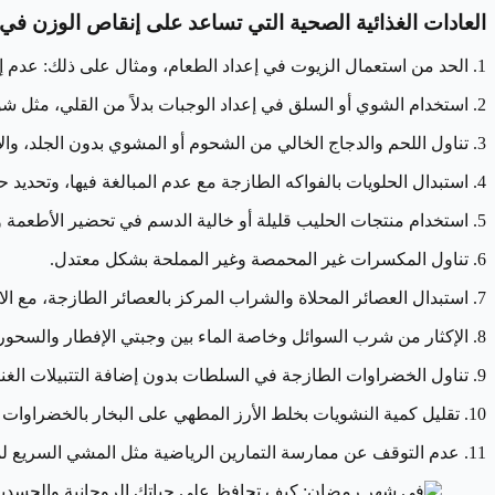
العادات الغذائية الصحية التي تساعد على إنقاص الوزن في
1. الحد من استعمال الزيوت في إعداد الطعام، ومثال على ذلك: عدم إضافة السمن على الأطعمة كالهريس، استبدال شوربة الكريمة بشوربة الحبوب أو الخضار.
2. استخدام الشوي أو السلق في إعداد الوجبات بدلاً من القلي، مثل شوي السمبوسة بدلاً من قليها.
3. تناول اللحم والدجاج الخالي من الشحوم أو المشوي بدون الجلد، والإكثار من السمك المشوي.
4. استبدال الحلويات بالفواكه الطازجة مع عدم المبالغة فيها، وتحديد حصتين من الفواكه في اليوم.
5. استخدام منتجات الحليب قليلة أو خالية الدسم في تحضير الأطعمة والحلويات الرمضانية.
6. تناول المكسرات غير المحمصة وغير المملحة بشكل معتدل.
7. استبدال العصائر المحلاة والشراب المركز بالعصائر الطازجة، مع الاكتفاء بكوب واحد يوميًا.
8. الإكثار من شرب السوائل وخاصة الماء بين وجبتي الإفطار والسحور.
9. تناول الخضراوات الطازجة في السلطات بدون إضافة التتبيلات الغنية بالدهون، واستخدام قليل من زيت الزيتون والخل كبديل.
10. تقليل كمية النشويات بخلط الأرز المطهي على البخار بالخضراوات أو البقوليات.
11. عدم التوقف عن ممارسة التمارين الرياضية مثل المشي السريع لمدة 30 دقيقة يوميًا أو السباحة أو ممارسة الرياضة في المراكز الرياضية.