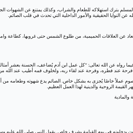
لمسلم بترك استهلاكه للطعام والشراب، وكذلك يمتنع عن الشهوات الجسد
له عن النوايا الحقيقية والأمور الداخلية التي تحدث في قلب الصائم.
تعاد عن العلاقات الحميمية، من طلوع الشمس حتى غروبها، كطاعة وامتثال
ا رواه عن الله تعالى: “كل عمل ابن آدم يُضاعف، الحسنة بعشر أمثالها
، فرحة عند فطره، وفرحة عند لقاء ربه، ولخلوف فمه أطيب عند الله م
 عملاً خاصًا يُجزى به بشكل خاص. الصائم يدع شهوته وطعامه من أجل ال
ر القيمة الروحية والدينية لهذا العمل العظيم.
ن يدخلونه في يوم القيامة بشرف خاص. يقول النبي صلى الله عليه وسلم: 