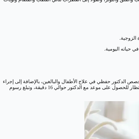
 الزوجية.
ي حياته اليومية.
ة تزيد عن 35 عامًا في مجال الطب النفسي والأعصاب. يتخصص الدكتور حفظي في علاج الأطفال والبالغين، بالإضافة إلى إجراء
التحليل النفسي وتقديم الاستشارات الأسرية. يعمل حاليًا في مركز مجمع ميثاق الطبي الواقع في طريق ديراب بالرياض. يبلغ متوسط مدة الانتظار للحصول على موعد مع الدكتور حوالي 16 دقيقة، وتبلغ رسوم