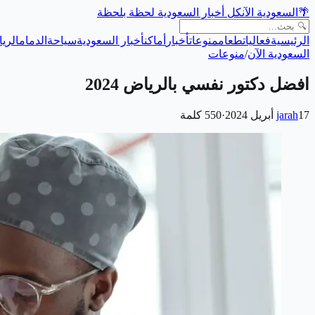
🌴
السعودية الآن
كل أخبار السعودية لحظة بلحظة
الرئيسية
فعاليات
طعام
منوعات
أخبار
أماكن
أخبار السعودية
سياحة
الدمام
الري
السعودية الآن
/
منوعات
افضل دكتور نفسي بالرياض 2024
17 أبريل 2024
jarah
·
550
كلمة