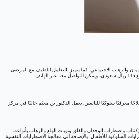
دمان والرهاب الاجتماعي. كما يتميز بالتعامل اللطيف مع المرضى.
يعمل الدكتور الروبي حاليًا في مستشفى الأمل للصحة النفسية في الرياض منذ 10 أعوام. يبلغ سعر الكشفية مع الدكتور عماد علي الروبي مبلغ 115 ريال سعودي، ويمكن التواصل معه عبر الهاتف:
معرفيًا سلوكيًا للبالغين. يعمل الدكتور بن معثم حاليًا في مركز
كتئاب واضطراب الوجدان والقلق ونوبات الهلع والرهاب بأنواعه.
ابات السلوكية للأطفال، بالإضافة إلى معالجة الاضطرابات النفسية