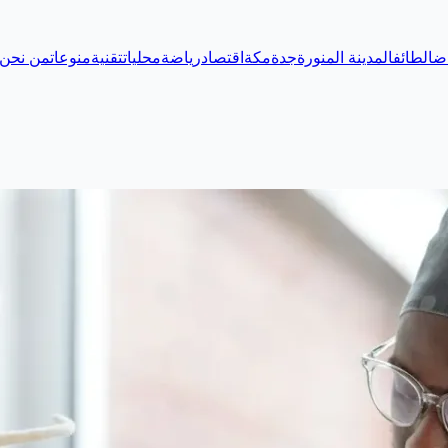
اض
الطائف
المدينة المنورة
جدة
مكة
اقتصاد
رياضة
محليات
تقنية
منوعات
من نحن