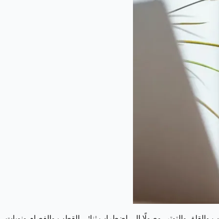
غضب والقلق والتوتر، وصولًا إلى اضطراب ثنائي القطب والفصام ونوبات