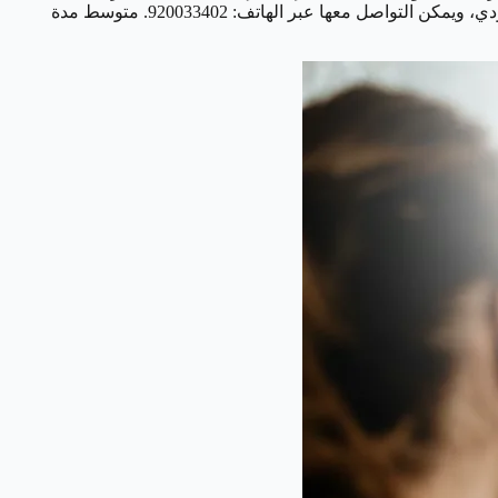
لدى كبار السن. تعمل حاليًا في مركز مجمع ميثاق الطبي في العليا بالرياض. تبلغ رسوم الكشفية مع الدكتورة عبد الوهاب مبلغ 350 ريال سعودي، ويمكن التواصل معها عبر الهاتف: 920033402. متوسط مدة