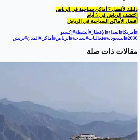
دليلك لأفضل 7 أماكن سياحية في الرياض
اكتشف الرياض في 5 أيام
أفضل الأماكن السياحية في الرياض
#
أمريكا
#
الغداء
#
الإفطار
#
أنشطة
#
إكسبو
2030
#
السعودية
#
فعاليات
#
سياحة
#
الرياض
#
أماكن
#
المدن
#
برنش
مقالات ذات صلة