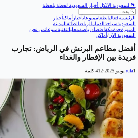
🌴
السعودية الآن
كل أخبار السعودية لحظة بلحظة
الرئيسية
فعاليات
طعام
منوعات
أخبار
أماكن
أخبار
السعودية
سياحة
الدمام
الرياض
الطائف
المدينة
المنورة
جدة
مكة
اقتصاد
رياضة
محليات
تقنية
منوعات
من نحن
السعودية الآن
/
أماكن
أفضل مطاعم البرنش في الرياض: تجارب
فريدة بين الإفطار والغداء
1 يونيو 2025
rula
·
412
كلمة