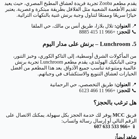
يقدم مطعم Zooba تجربة فريدة لعشاق المطبخ المصري، حيث يعيد
تقديم الأطعمة الشعبية مثل الفلافل بطريقة مبتكرة وعصرية. يعتبر
خيارًا سريعًا وممتعًا لتناول وجبة برنش غنية بالنكهات التراثية.
📍
العنوان:
تلال بلازا، طريق أنس بن مالك، حي الملقا
📞
للحجز:
+966 11 415 8885
5. Lunchroom – برنش على مدار اليوم
من المأكولات الشرق أوسطية، إلى التاكو الكوري، وخبز التنور،
وحتى البانكيك الهولندي، يقدم مطعم Lunchroom تجربة برنش
عالمية ومتنوعة تناسب جميع الأذواق. يعد هذا المطعم من أفضل
الخيارات لعشاق التنويع والاستكشاف في وجباتهم.
📍
العنوان:
طريق التخصصي، حي الرحمانية
📞
للحجز:
+966 11 466 6123
هل ترغب بالحجز؟
فريق
MCC
يوفر لك خدمة الحجز بكل سهولة. يمكنك الاتصال على
الرقم التالي أو إرسال رسالة واتساب:
+966 533 633 607
📱
شاهد أيضاً: