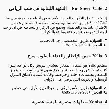
2. Em Sherif Café – النكهة اللبنانية في قلب الرياض
إذا كنت تفضل النكهات العربية الأصيلة في أجواء معاصرة، فإن Em
Sherif Café هو وجهتك المثالية. يقدم المطعم قائمة متنوعة من
الأطباق اللبنانية والعالمية، ويجمع بين الرقي والبساطة في آن واحد،
ليمنحك تجربة برنش دافئة ومليئة بالنكهات.
📍
العنوان:
طريق التخصصي، حي المحمدية
📞
للحجز:
+966 9200 17617
3. Yello – بين الإفطار والغداء بأسلوب مرح
مطعم Yello هو المكان المثالي لعشاق البرنش بكل أنواعه، سواء
كنت تبحث عن وجبة صحية أو طبق شهي غني بالسعرات. يتميز
المطعم بجلسات داخلية وخارجية، وقائمة غنية بالأطباق الشرق
أوسطية والغربية التي ترضي كل الأذواق.
📍
العنوان:
طريق الأمير تركي بن عبدالعزيز الأول، حي حطين
📞
للحجز:
+966 59 176 6686
4. Zooba – نكهات مصرية بلمسة عصرية