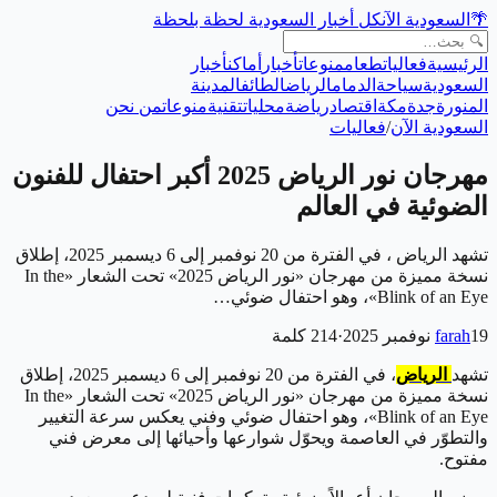
🌴
السعودية الآن
كل أخبار السعودية لحظة بلحظة
الرئيسية
فعاليات
طعام
منوعات
أخبار
أماكن
أخبار
السعودية
سياحة
الدمام
الرياض
الطائف
المدينة
المنورة
جدة
مكة
اقتصاد
رياضة
محليات
تقنية
منوعات
من نحن
السعودية الآن
/
فعاليات
مهرجان نور الرياض 2025 أكبر احتفال للفنون
الضوئية في العالم
تشهد الرياض ، في الفترة من 20 نوفمبر إلى 6 ديسمبر 2025، إطلاق
نسخة مميزة من مهرجان «نور الرياض 2025» تحت الشعار «In the
Blink of an Eye»، وهو احتفال ضوئي…
19 نوفمبر 2025
farah
·
214
كلمة
تشهد
الرياض
، في الفترة من 20 نوفمبر إلى 6 ديسمبر 2025، إطلاق
نسخة مميزة من مهرجان «نور الرياض 2025» تحت الشعار «In the
Blink of an Eye»، وهو احتفال ضوئي وفني يعكس سرعة التغيير
والتطوّر في العاصمة ويحوّل شوارعها وأحيائها إلى معرض فني
مفتوح.