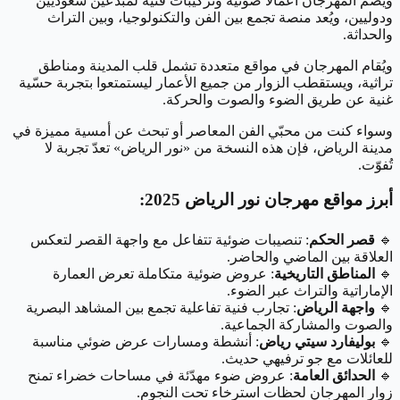
ويضم المهرجان أعمالاً ضوئية وتركيبات فنية لمبدعين سعوديين
ودوليين، ويُعد منصة تجمع بين الفن والتكنولوجيا، وبين التراث
والحداثة.
ويُقام المهرجان في مواقع متعددة تشمل قلب المدينة ومناطق
تراثية، ويستقطب الزوار من جميع الأعمار ليستمتعوا بتجربة حسّية
غنية عن طريق الضوء والصوت والحركة.
وسواء كنت من محبّي الفن المعاصر أو تبحث عن أمسية مميزة في
مدينة الرياض، فإن هذه النسخة من «نور الرياض» تعدّ تجربة لا
تُفوّت.
أبرز مواقع مهرجان نور الرياض 2025
:
🔹
قصر الحكم
: تنصيبات ضوئية تتفاعل مع واجهة القصر لتعكس
العلاقة بين الماضي والحاضر.
🔹
المناطق التاريخية
: عروض ضوئية متكاملة تعرض العمارة
الإماراتية والتراث عبر الضوء.
🔹
واجهة الرياض
: تجارب فنية تفاعلية تجمع بين المشاهد البصرية
والصوت والمشاركة الجماعية.
🔹
بوليفارد سيتي رياض
: أنشطة ومسارات عرض ضوئي مناسبة
للعائلات مع جو ترفيهي حديث.
🔹
الحدائق العامة
: عروض ضوء مهدّئة في مساحات خضراء تمنح
زوار المهرجان لحظات استرخاء تحت النجوم.