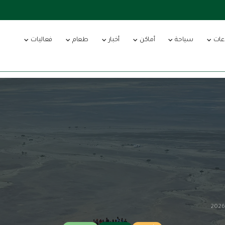
عات
سياحة
أماكن
أخبار
طعام
فعاليات