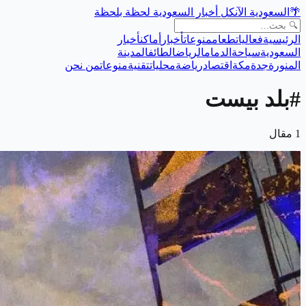
🌴
السعودية الآن
كل أخبار السعودية لحظة بلحظة
الرئيسية
فعاليات
طعام
منوعات
أخبار
أماكن
أخبار
السعودية
سياحة
الدمام
الرياض
الطائف
المدينة
المنورة
جدة
مكة
اقتصاد
رياضة
محليات
تقنية
منوعات
من نحن
#
بلد بيست
1
مقال