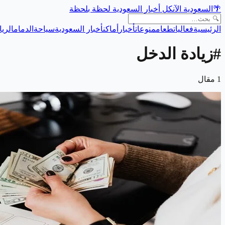
🌴
السعودية الآن
كل أخبار السعودية لحظة بلحظة
الرئيسية
فعاليات
طعام
منوعات
أخبار
أماكن
أخبار السعودية
سياحة
الدمام
الري
#
زيادة الدخل
1
مقال