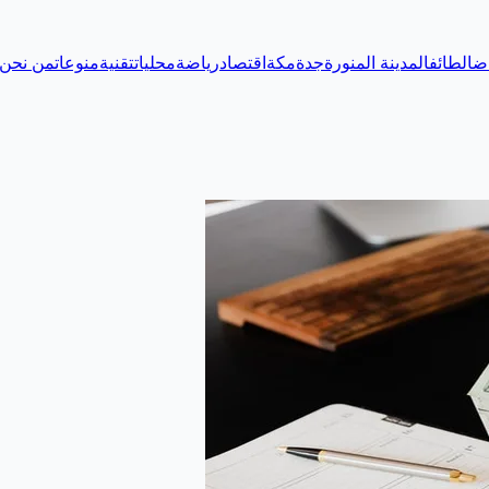
اض
الطائف
المدينة المنورة
جدة
مكة
اقتصاد
رياضة
محليات
تقنية
منوعات
من نحن