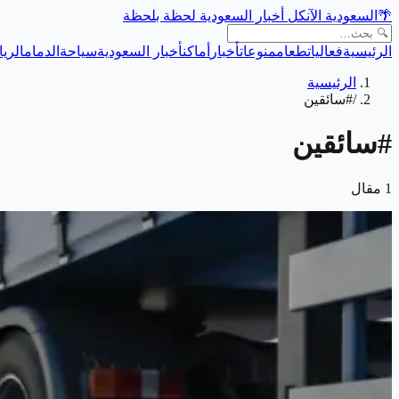
🌴
السعودية الآن
كل أخبار السعودية لحظة بلحظة
الرئيسية
فعاليات
طعام
منوعات
أخبار
أماكن
أخبار السعودية
سياحة
الدمام
الري
الرئيسية
/
#سائقين
#
سائقين
1
مقال