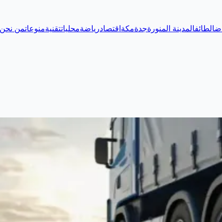
اض
الطائف
المدينة المنورة
جدة
مكة
اقتصاد
رياضة
محليات
تقنية
منوعات
من نحن