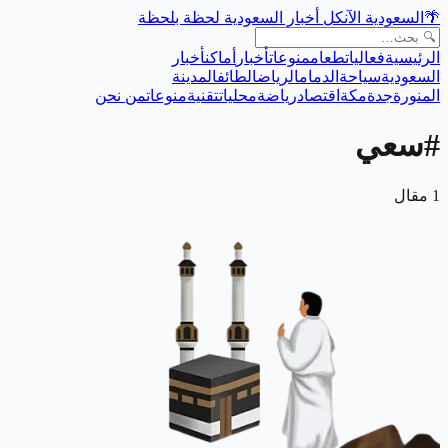
🌴
السعودية الآن
كل أخبار السعودية لحظة بلحظة
الرئيسية
فعاليات
طعام
منوعات
أخبار
أماكن
أخبار
السعودية
سياحة
الدمام
الرياض
الطائف
المدينة
المنورة
جدة
مكة
اقتصاد
رياضة
محليات
تقنية
منوعات
من نحن
#
سعي
1
مقال