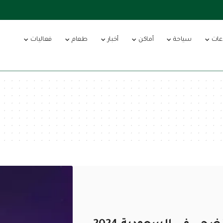
عات
سياحة
أماكن
أخبار
طعام
فعاليات