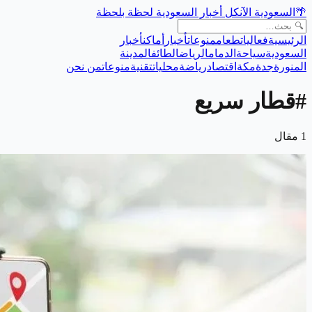
🌴
السعودية الآن
كل أخبار السعودية لحظة بلحظة
الرئيسية
فعاليات
طعام
منوعات
أخبار
أماكن
أخبار
السعودية
سياحة
الدمام
الرياض
الطائف
المدينة
المنورة
جدة
مكة
اقتصاد
رياضة
محليات
تقنية
منوعات
من نحن
#
قطار سريع
1
مقال