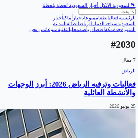
🌴
السعودية الآن
كل أخبار السعودية لحظة بلحظة
الرئيسية
فعاليات
طعام
منوعات
أخبار
أماكن
أخبار
السعودية
سياحة
الدمام
الرياض
الطائف
المدينة
المنورة
جدة
مكة
اقتصاد
رياضة
محليات
تقنية
منوعات
من نحن
#
2030
7
مقال
الرياض
فعاليات وترفيه الرياض 2026: أبرز الوجهات
والأنشطة العائلية
25 يونيو 2026