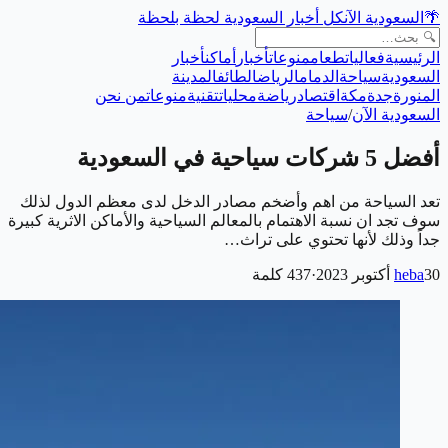
🌴
السعودية الآن
كل أخبار السعودية لحظة بلحظة
الرئيسية
فعاليات
طعام
منوعات
أخبار
أماكن
أخبار
السعودية
سياحة
الدمام
الرياض
الطائف
المدينة
المنورة
جدة
مكة
اقتصاد
رياضة
محليات
تقنية
منوعات
من نحن
السعودية الآن
/
سياحة
أفضل 5 شركات سياحية في السعودية
تعد السياحة من اهم وأضخم مصادر الدخل لدى معظم الدول لذلك
سوف تجد ان نسبة الاهتمام بالمعالم السياحية والأماكن الاثرية كبيرة
جداً وذلك لأنها تحتوي على تراث…
30 أكتوبر 2023
heba
·
437
كلمة